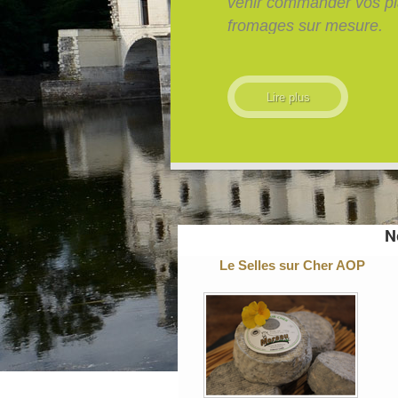
venir commander vos plateaux de
fromages sur mesure.
N
Le Selles sur Cher AOP