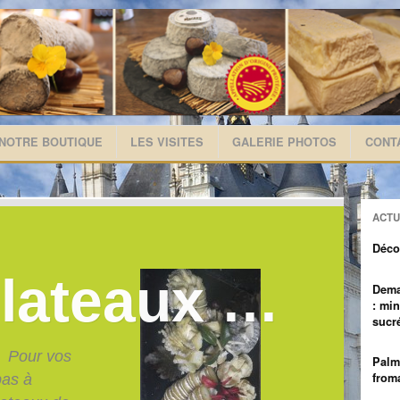
NOTRE BOUTIQUE
LES VISITES
GALERIE PHOTOS
CONT
ACTU
Décou
Dema
: mi
sucr
Palm
from